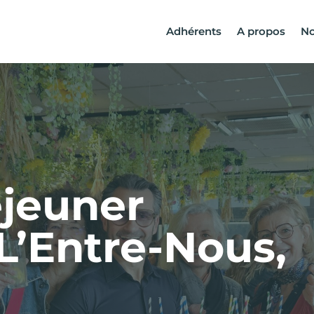
Adhérents
A propos
No
éjeuner
L’Entre-Nous,