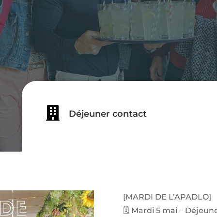

Déjeuner contact
[MARDI DE L’APADLO]
🗓️ Mardi 5 mai – Déje