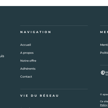
NAVIGATION
ME
Accueil
Menti
A propos
Polit
uis
Notre offre
Adhérents
Contact
© apad
VIE DU RÉSEAU
Ce sit
Policy