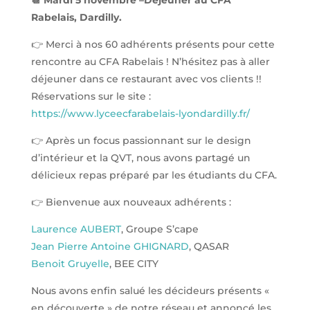
📆 Mardi 5 novembre –Déjeuner au CFA
Rabelais, Dardilly.
👉 Merci à nos 60 adhérents présents pour cette
rencontre au CFA Rabelais ! N’hésitez pas à aller
déjeuner dans ce restaurant avec vos clients !!
Réservations sur le site :
https://www.lyceecfarabelais-lyondardilly.fr/
👉 Après un focus passionnant sur le design
d’intérieur et la QVT, nous avons partagé un
délicieux repas préparé par les étudiants du CFA.
👉 Bienvenue aux nouveaux adhérents :
Laurence AUBERT
, Groupe S’cape
Jean Pierre Antoine GHIGNARD
, QASAR
Benoit Gruyelle
, BEE CITY
Nous avons enfin salué les décideurs présents «
en découverte » de notre réseau et annoncé les