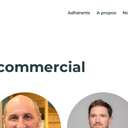
Adhérents
A propos
No
 commercial