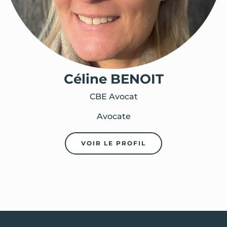
Sophie PETITDIDIER
Céline BENOIT
Sophie Petitdidier réflexologie
CBE Avocat
Entrepreneure
Avocate
VOIR LE PROFIL
VOIR LE PROFIL