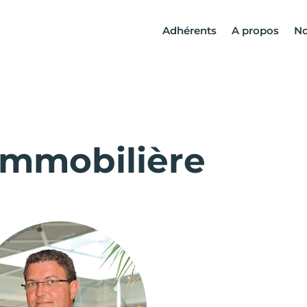
Adhérents
A propos
No
immobilière