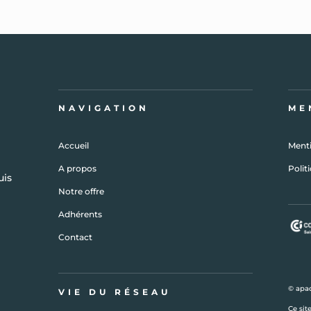
NAVIGATION
ME
Accueil
Menti
A propos
Polit
uis
Notre offre
Adhérents
Contact
© apad
VIE DU RÉSEAU
Ce sit