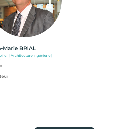
n-Marie BRIAL
lier | Architecture ingénierie |
n
d
teur